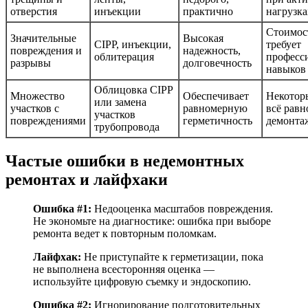
отверстия
инъекции
практично
нагрузка
Стоимос
Значительные
Высокая
CIPP, инъекции,
требует
повреждения и
надежность,
облитерация
професс
разрывы
долговечность
навыков
Облицовка CIPP
Множество
Обеспечивает
Некотор
или замена
участков с
равномерную
всё равн
участков
повреждениями
герметичность
демонта
трубопровода
Частые ошибки в недемонтных
ремонтах и лайфхаки
Ошибка #1:
Недооценка масштабов повреждения.
Не экономьте на диагностике: ошибка при выборе
ремонта ведет к повторным поломкам.
Лайфхак:
Не приступайте к герметизации, пока
не выполнена всесторонняя оценка —
используйте цифровую съемку и эндоскопию.
Ошибка #2:
Игнорирование подготовительных