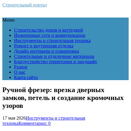
Строительный портал
Меню
Строительство домов и коттеджей
Инженерные сети и коммуникации
Инструменты и строительная техника
Ремонт и внутренняя отделка
Дизайн интерьера и планировка
Строительные и отделочные материалы
Благоустройство территории и ландшафт
Разное
О нас
Карта сайта
Ручной фрезер: врезка дверных
замков, петель и создание кромочных
узоров
17 мая 2026
Инструменты и строительная
техника
Комментарии: 0