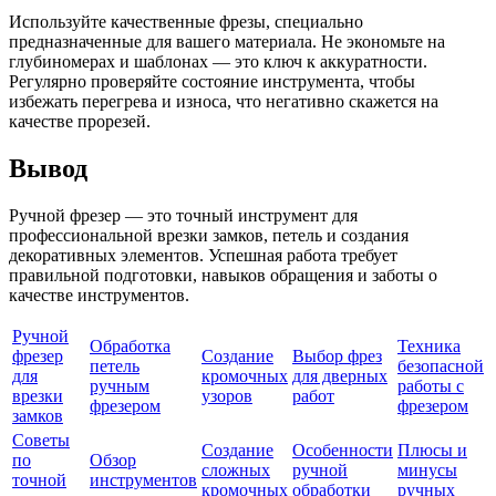
Используйте качественные фрезы, специально
предназначенные для вашего материала. Не экономьте на
глубиномерах и шаблонах — это ключ к аккуратности.
Регулярно проверяйте состояние инструмента, чтобы
избежать перегрева и износа, что негативно скажется на
качестве прорезей.
Вывод
Ручной фрезер — это точный инструмент для
профессиональной врезки замков, петель и создания
декоративных элементов. Успешная работа требует
правильной подготовки, навыков обращения и заботы о
качестве инструментов.
Ручной
Обработка
Техника
фрезер
Создание
Выбор фрез
петель
безопасной
для
кромочных
для дверных
ручным
работы с
врезки
узоров
работ
фрезером
фрезером
замков
Советы
Создание
Особенности
Плюсы и
по
Обзор
сложных
ручной
минусы
точной
инструментов
кромочных
обработки
ручных