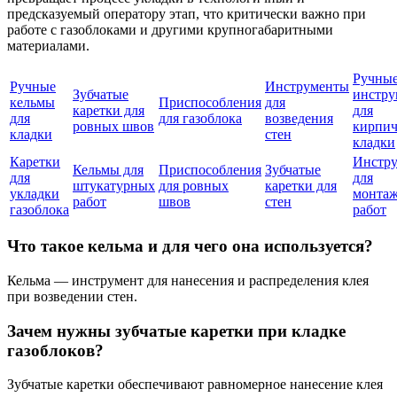
предсказуемый оператору этап, что критически важно при
работе с газоблоками и другими крупногабаритными
материалами.
Ручны
Ручные
Инструменты
Зубчатые
инстр
кельмы
Приспособления
для
каретки для
для
для
для газоблока
возведения
ровных швов
кирпи
кладки
стен
кладки
Каретки
Инстр
Кельмы для
Приспособления
Зубчатые
для
для
штукатурных
для ровных
каретки для
укладки
монта
работ
швов
стен
газоблока
работ
Что такое кельма и для чего она используется?
Кельма — инструмент для нанесения и распределения клея
при возведении стен.
Зачем нужны зубчатые каретки при кладке
газоблоков?
Зубчатые каретки обеспечивают равномерное нанесение клея