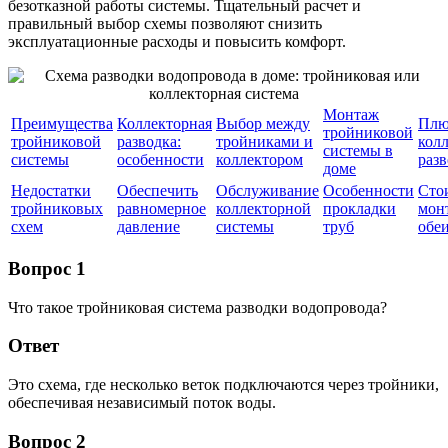
безотказной работы системы. Тщательный расчет и
правильный выбор схемы позволяют снизить
эксплуатационные расходы и повысить комфорт.
Монтаж
Преимущества
Коллекторная
Выбор между
Плю
тройниковой
тройниковой
разводка:
тройниками и
кол
системы в
системы
особенности
коллектором
раз
доме
Недостатки
Обеспечить
Обслуживание
Особенности
Сто
тройниковых
равномерное
коллекторной
прокладки
мон
схем
давление
системы
труб
обе
Вопрос 1
Что такое тройниковая система разводки водопровода?
Ответ
Это схема, где несколько веток подключаются через тройники,
обеспечивая независимый поток воды.
Вопрос 2