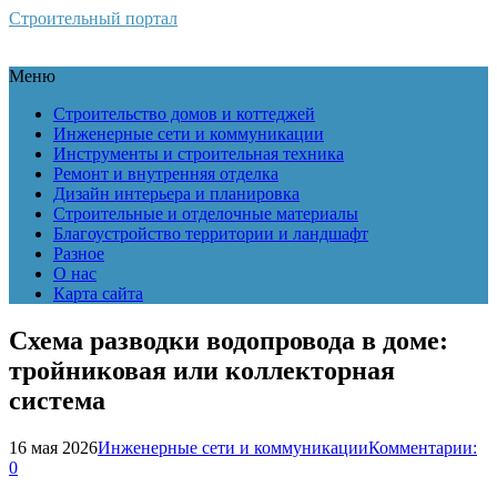
Строительный портал
Меню
Строительство домов и коттеджей
Инженерные сети и коммуникации
Инструменты и строительная техника
Ремонт и внутренняя отделка
Дизайн интерьера и планировка
Строительные и отделочные материалы
Благоустройство территории и ландшафт
Разное
О нас
Карта сайта
Схема разводки водопровода в доме:
тройниковая или коллекторная
система
16 мая 2026
Инженерные сети и коммуникации
Комментарии:
0