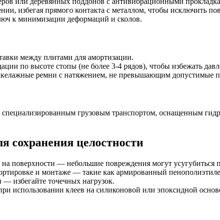
еров или деревянных поддонов с антивибрационными прокладк
нии, избегая прямого контакта с металлом, чтобы исключить п
люч к минимизации деформаций и сколов.
тавки между плитами для амортизации.
ции по высоте стопы (не более 3-4 рядов), чтобы избежать дав
такелажные ремни с натяжением, не превышающим допустимые по
у с специализированным грузовым транспортом, оснащенным ги
я сохранения целостности
н на поверхности — небольшие повреждения могут усугубиться 
ортировке и монтаже — такие как армированный пенополиэтиле
 — избегайте точечных нагрузок.
 при использовании клеев на силиконовой или эпоксидной основ