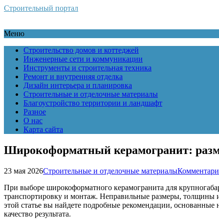
Строительный портал
Меню
Строительство домов и коттеджей
Инженерные сети и коммуникации
Инструменты и строительная техника
Ремонт и внутренняя отделка
Дизайн интерьера и планировка
Строительные и отделочные материалы
Благоустройство территории и ландшафт
Разное
О нас
Карта сайта
Широкоформатный керамогранит: разм
23 мая 2026
Строительные и отделочные материалы
Комментари
При выборе широкоформатного керамогранита для крупногабар
транспортировку и монтаж. Неправильные размеры, толщины и
этой статье вы найдете подробные рекомендации, основанные
качество результата.