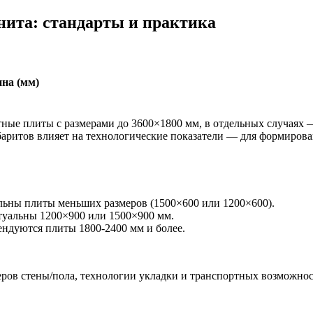
ита: стандарты и практика
на (мм)
ые плиты с размерами до 3600×1800 мм, в отдельных случаях 
абаритов влияет на технологические показатели — для формиро
ьны плиты меньших размеров (1500×600 или 1200×600).
туальны 1200×900 или 1500×900 мм.
ендуются плиты 1800-2400 мм и более.
еров стены/пола, технологии укладки и транспортных возможно