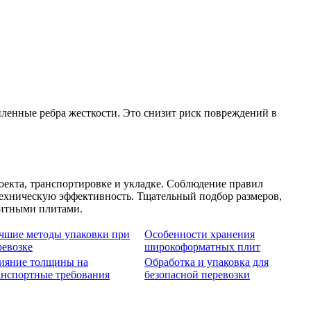
ленные ребра жесткости. Это снизит риск повреждений в
екта, транспортировке и укладке. Соблюдение правил
техническую эффективность. Тщательный подбор размеров,
нитными плитами.
чшие методы упаковки при
Особенности хранения
ревозке
широкоформатных плит
ияние толщины на
Обработка и упаковка для
анспортные требования
безопасной перевозки