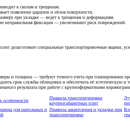
иводит к сколам и трещинам.
вает появление царапин и облоя поверхности.
азмеру при укладке — ведет к трещинам и деформациям.
или неправильная фиксация — увеличивают риск повреждений.
 плит дозаготовьте специальные транспортировочные ящики, уси
еры и толщина — требуют точного учета при планировании про
длить срок службы облицовки и обеспечить её эстетическую и 
пешного результата при работе с крупноформатными керамогра
Правила транспортировки
Лу
х особенности
крупногабаритных плит
пе
лщина для напольных и
Правила закрепления и укладки при
Вл
ий
транспортировке
тр