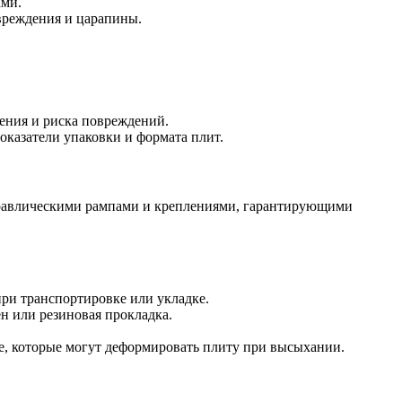
ами.
овреждения и царапины.
ления и риска повреждений.
казатели упаковки и формата плит.
дравлическими рампами и креплениями, гарантирующими
при транспортировке или укладке.
н или резиновая прокладка.
е, которые могут деформировать плиту при высыхании.