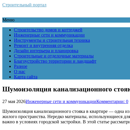
Строительный портал
Меню
Строительство домов и коттеджей
Инженерные сети и коммуникации
Инструменты и строительная техника
Ремонт и внутренняя отделка
Дизайн интерьера и планировка
Строительные и отделочные материалы
Благоустройство территории и ландшафт
Разное
О нас
Карта сайта
Шумоизоляция канализационного стояк
27 мая 2026
Инженерные сети и коммуникации
Комментарии: 0
Шумоизоляция канализационного стояка в квартире — одна из
жилого пространства. Нередко материалы, использующиеся для
важно в условиях городской застройки. В этой статье рассмат