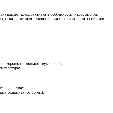
ука влияют конструктивные особенности: недостаточная
х, некачественная звукоизоляция канализационных стояков
сть, хорошо поглощают звуковые волны.
емпературам.
ыми свойствами.
ших толщинах (от 50 мм).