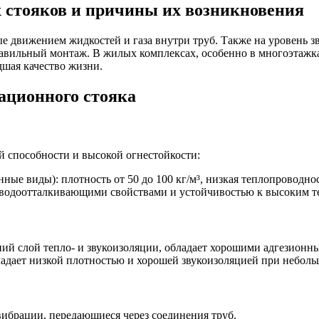
стояков и причины их возникновения
движением жидкостей и газа внутри труб. Также на уровень зв
авильный монтаж. В жилых комплексах, особенно в многоэтажка
шая качество жизни.
ационного стояка
й способности и высокой огнестойкости:
ые виды): плотность от 50 до 100 кг/м³, низкая теплопроводно
водоотталкивающими свойствами и устойчивостью к высоким т
ий слой тепло- и звукоизоляции, обладает хорошими адгезионн
адает низкой плотностью и хорошей звукоизоляцией при неболь
ибрации, передающиеся через соединения труб.