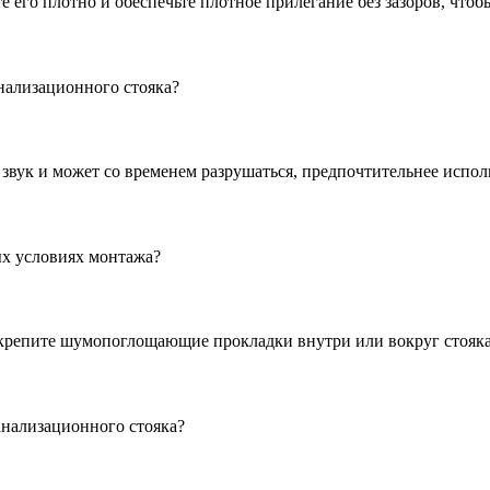
его плотно и обеспечьте плотное прилегание без зазоров, что
нализационного стояка?
 звук и может со временем разрушаться, предпочтительнее испо
х условиях монтажа?
крепите шумопоглощающие прокладки внутри или вокруг стояк
нализационного стояка?