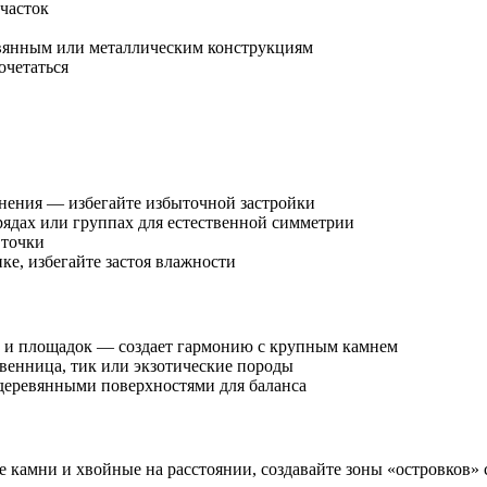
часток
янным или металлическим конструкциям
четаться
инения — избегайте избыточной застройки
ядах или группах для естественной симметрии
 точки
е, избегайте застоя влажности
к и площадок — создает гармонию с крупным камнем
венница, тик или экзотические породы
деревянными поверхностями для баланса
 камни и хвойные на расстоянии, создавайте зоны «островков» 