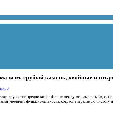
имализм, грубый камень, хвойные и отк
ии: 0
иле на участке предполагает баланс между минимализмом, испол
айн увеличит функциональность, создаст визуальную чистоту и