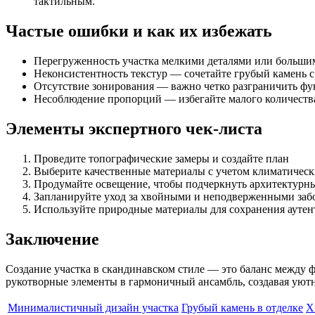
тактильным.
Частые ошибки и как их избежать
Перегруженность участка мелкими деталями или больши
Неконсистентность текстур — сочетайте грубый камень 
Отсутствие зонирования — важно четко разграничить ф
Несоблюдение пропорций — избегайте малого количества
Элементы экспертного чек-листа
Проведите топографические замеры и создайте план
Выберите качественные материалы с учетом климатичес
Продумайте освещение, чтобы подчеркнуть архитектурн
Запланируйте уход за хвойными и неподверженными заб
Используйте природные материалы для сохранения ауте
Заключение
Создание участка в скандинавском стиле — это баланс между
рукотворные элементы в гармоничный ансамбль, создавая уютн
Минималистичный дизайн участка
Грубый камень в отделке
Х