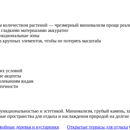
м количеством растений — чрезмерный минимализм проще реали
с гладкими материалами аккуратно
ункциональные зоны
 крупных элементов, чтобы не потерять масштаба
ких условий
ые акценты
олеваниям видам
нтичности
 функциональностью и эстетикой. Минимализм, грубый камень, 
ые пространства для отдыха и наслаждения природой на долгие
войные деревья и кустарники
Открытые террасы для отдыха