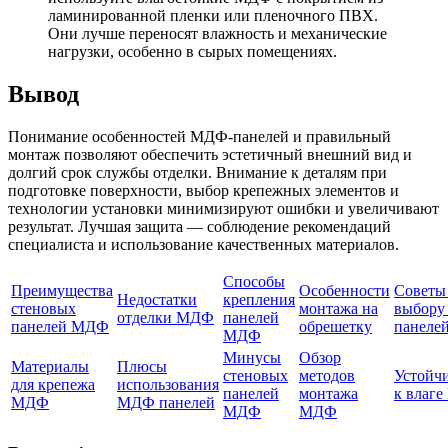
ламинированной пленки или пленочного ПВХ.
Они лучше переносят влажность и механические
нагрузки, особенно в сырых помещениях.
Вывод
Понимание особенностей МДФ-панелей и правильный
монтаж позволяют обеспечить эстетичный внешний вид и
долгий срок службы отделки. Внимание к деталям при
подготовке поверхности, выбор крепежных элементов и
технологии установки минимизируют ошибки и увеличивают
результат. Лучшая защита — соблюдение рекомендаций
специалиста и использование качественных материалов.
Способы
Преимущества
Особенности
Советы
Недостатки
крепления
стеновых
монтажа на
выбор
отделки МДФ
панелей
панелей МДФ
обрешетку
панеле
МДФ
Минусы
Обзор
Материалы
Плюсы
стеновых
методов
Устойч
для крепежа
использования
панелей
монтажа
к влаг
МДФ
МДФ панелей
МДФ
МДФ