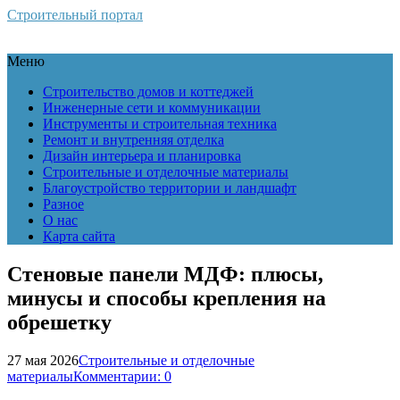
Строительный портал
Меню
Строительство домов и коттеджей
Инженерные сети и коммуникации
Инструменты и строительная техника
Ремонт и внутренняя отделка
Дизайн интерьера и планировка
Строительные и отделочные материалы
Благоустройство территории и ландшафт
Разное
О нас
Карта сайта
Стеновые панели МДФ: плюсы,
минусы и способы крепления на
обрешетку
27 мая 2026
Строительные и отделочные
материалы
Комментарии: 0