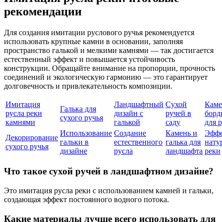
рекомендации
Для создания имитации руслового ручья рекомендуется
использовать крупные камни в основании, заполняя
пространство галькой и мелкими камнями — так достигается
естественный эффект и повышается устойчивость
конструкции. Обращайте внимание на пропорции, прочность
соединений и экологическую гармонию — это гарантирует
долговечность и привлекательность композиции.
Имитация
Ландшафтный
Сухой
Кам
Галька для
русла реки
дизайн с
ручей в
бор
сухого ручья
камнями
галькой
саду
для 
Использование
Создание
Камень и
Эфф
Декорирование
гальки в
естественного
галька для
нату
сухого ручья
дизайне
русла
ландшафта
реки
Что такое сухой ручей в ландшафтном дизайне?
Это имитация русла реки с использованием камней и гальки,
создающая эффект постоянного водного потока.
Какие материалы лучше всего использовать для