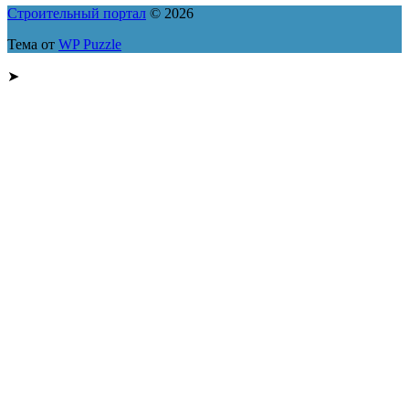
Строительный портал
© 2026
Тема от
WP Puzzle
➤