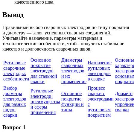
качественного шва.
Вывод
Правильный выбор сварочных электродов по типу покрытия
и диаметру — залог успешных сварных соединений.
Учитывайте назначение, параметры материала и
технологические особенности, чтобы получить стабильное
качество и долговечность сварочных швов.
Основное
Диаметры
Основны
Рутиловые
Назначение
покрытие
сварочных
характер
сварочные
рутиловых
электродов
электродов
электрод
электроды:
электродов
для стальной
и их
основны
особенности
в сварке
сварки
применение
покрыти
Выбор
Процесс
Рутиловые
диаметра
Основное
сварки с
Диаметр
электроди:
электродов
покрытие:
электродами
электрод
преимущества
для разных
функции и
с
упрочне
и сферы
видов
типы
рутиловым
сварки
применения
сварки
покрытием
Вопрос 1