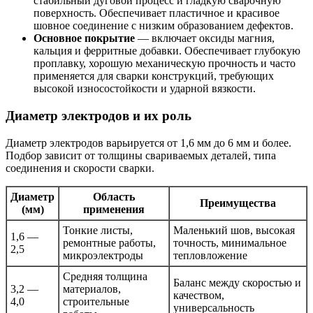
стабильный дуговой процесс и гладкую сварочную
поверхность. Обеспечивает пластичное и красивое
шовное соединение с низким образованием дефектов.
Основное покрытие
— включает оксиды магния,
кальция и ферритные добавки. Обеспечивает глубокую
проплавку, хорошую механическую прочность и часто
применяется для сварки конструкций, требующих
высокой износостойкости и ударной вязкости.
Диаметр электродов и их роль
Диаметр электродов варьируется от 1,6 мм до 6 мм и более.
Подбор зависит от толщины свариваемых деталей, типа
соединения и скорости сварки.
Диаметр
Область
Преимущества
(мм)
применения
Тонкие листы,
Маленький шов, высокая
1,6 —
ремонтные работы,
точность, минимальное
2,5
микроэлектроды
тепловложение
Средняя толщина
Баланс между скоростью и
3,2 —
материалов,
качеством,
4,0
строительные
универсальность