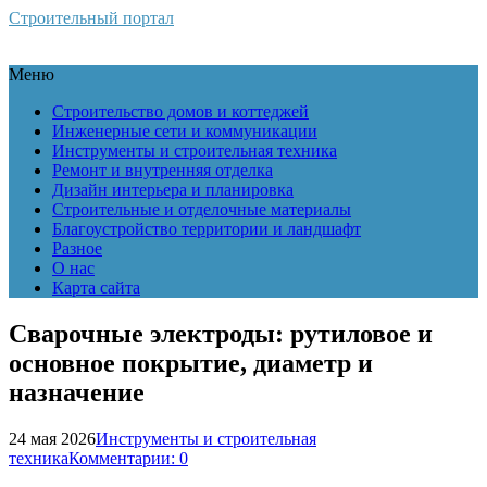
Строительный портал
Меню
Строительство домов и коттеджей
Инженерные сети и коммуникации
Инструменты и строительная техника
Ремонт и внутренняя отделка
Дизайн интерьера и планировка
Строительные и отделочные материалы
Благоустройство территории и ландшафт
Разное
О нас
Карта сайта
Сварочные электроды: рутиловое и
основное покрытие, диаметр и
назначение
24 мая 2026
Инструменты и строительная
техника
Комментарии: 0