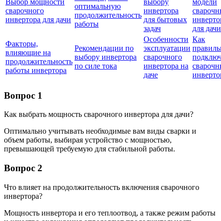
Выбор мощности
выбору
модели
оптимальную
сварочного
инвертора
сварочн
продолжительность
инвертора для дачи
для бытовых
инверто
работы
задач
для дачи
Особенности
Как
Факторы,
Рекомендации по
эксплуатации
правиль
влияющие на
выбору инвертора
сварочного
подклю
продолжительность
по силе тока
инвертора на
свароч
работы инвертора
даче
инверто
Вопрос 1
Как выбрать мощность сварочного инвертора для дачи?
Оптимально учитывать необходимые вам виды сварки и
объем работы, выбирая устройство с мощностью,
превышающей требуемую для стабильной работы.
Вопрос 2
Что влияет на продолжительность включения сварочного
инвертора?
Мощность инвертора и его теплоотвод, а также режим работы