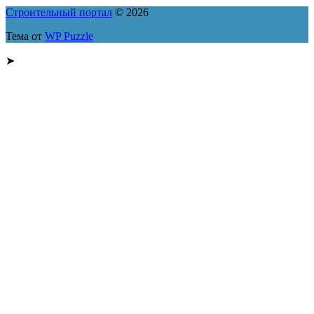
Строительный портал
© 2026
Тема от
WP Puzzle
➤