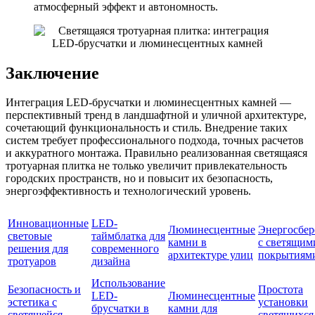
атмосферный эффект и автономность.
Заключение
Интеграция LED-брусчатки и люминесцентных камней —
перспективный тренд в ландшафтной и уличной архитектуре,
сочетающий функциональность и стиль. Внедрение таких
систем требует профессионального подхода, точных расчетов
и аккуратного монтажа. Правильно реализованная светящаяся
тротуарная плитка не только увеличит привлекательность
городских пространств, но и повысит их безопасность,
энергоэффективность и технологический уровень.
Инновационные
LED-
Люминесцентные
Энергосбе
световые
таймблатка для
камни в
с светящим
решения для
современного
архитектуре улиц
покрытиям
тротуаров
дизайна
Использование
Безопасность и
Простота
LED-
Люминесцентные
эстетика с
установки
брусчатки в
камни для
светящейся
светящихся