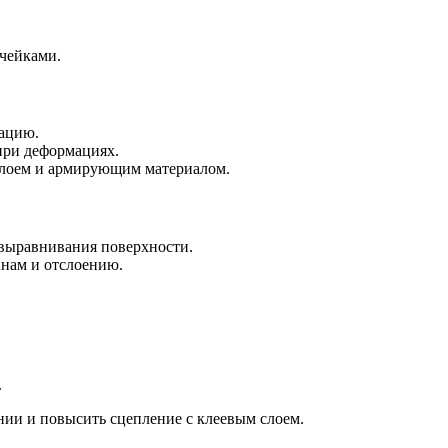
ячейками.
сацию.
при деформациях.
 слоем и армирующим материалом.
 выравнивания поверхности.
инам и отслоению.
.
нии и повысить сцепление с клеевым слоем.