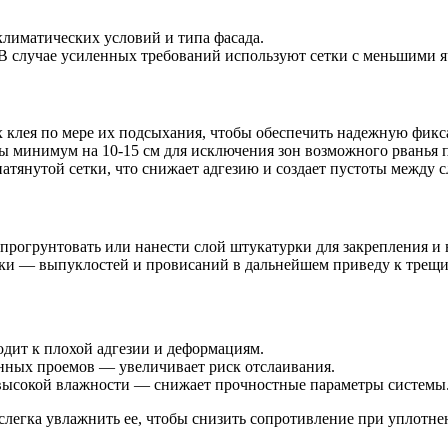
климатических условий и типа фасада.
 В случае усиленных требований используют сетки с меньшими 
х клея по мере их подсыхания, чтобы обеспечить надежную фик
ы минимум на 10-15 см для исключения зон возможного рванья 
атянутой сетки, что снижает адгезию и создает пустоты между
прогрунтовать или нанести слой штукатурки для закрепления и
тки — выпуклостей и провисаний в дальнейшем приведу к трещ
дит к плохой адгезии и деформациям.
нных проемов — увеличивает риск отслаивания.
высокой влажности — снижает прочностные параметры системы
слегка увлажнить ее, чтобы снизить сопротивление при уплотне