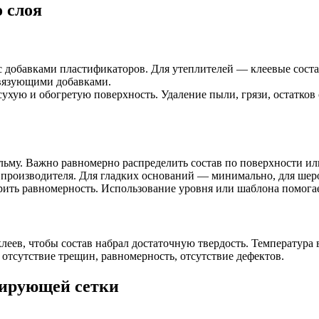
 слоя
с добавками пластификаторов. Для утеплителей — клеевые состав
связующими добавками.
сухую и обогретую поверхность. Удаление пыли, грязи, остатко
ьму. Важно равномерно распределить состав по поверхности или
 производителя. Для гладких оснований — минимально, для шеро
ить равномерность. Использование уровня или шаблона помогае
леев, чтобы состав набрал достаточную твердость. Температура
тсутствие трещин, равномерность, отсутствие дефектов.
мирующей сетки