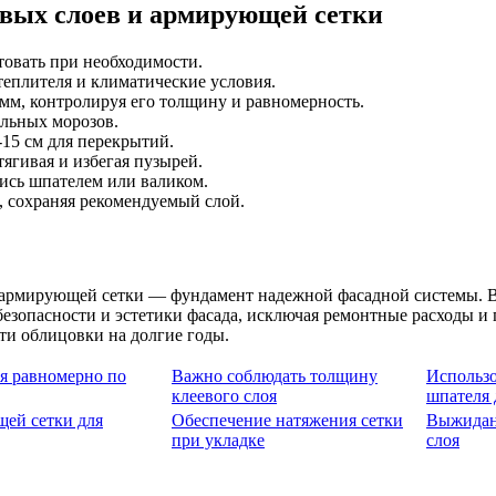
евых слоев и армирующей сетки
товать при необходимости.
еплителя и климатические условия.
мм, контролируя его толщину и равномерность.
ильных морозов.
-15 см для перекрытий.
ягивая и избегая пузырей.
ись шпателем или валиком.
 сохраняя рекомендуемый слой.
и армирующей сетки — фундамент надежной фасадной системы. В
безопасности и эстетики фасада, исключая ремонтные расходы и
ти облицовки на долгие годы.
оя равномерно по
Важно соблюдать толщину
Использо
клеевого слоя
шпателя 
ей сетки для
Обеспечение натяжения сетки
Выжидан
при укладке
слоя