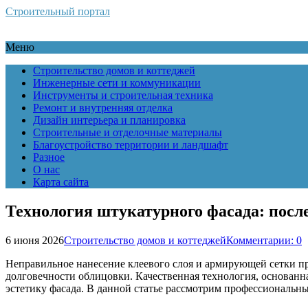
Строительный портал
Меню
Строительство домов и коттеджей
Инженерные сети и коммуникации
Инструменты и строительная техника
Ремонт и внутренняя отделка
Дизайн интерьера и планировка
Строительные и отделочные материалы
Благоустройство территории и ландшафт
Разное
О нас
Карта сайта
Технология штукатурного фасада: посл
6 июня 2026
Строительство домов и коттеджей
Комментарии: 0
Неправильное нанесение клеевого слоя и армирующей сетки п
долговечности облицовки. Качественная технология, основанн
эстетику фасада. В данной статье рассмотрим профессиональн