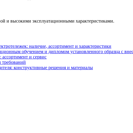
ной и высокими эксплуатационными характеристиками.
ектротележек: наличие, ассортимент и характеристики
анционным обучением и дипломом установленного образца с в
: ассортимент и сервис
и требований
ителя: конструктивные решения и материалы