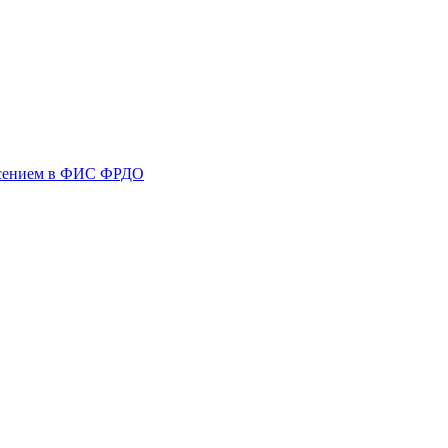
несением в ФИС ФРДО