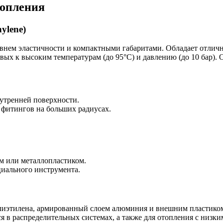
топления
ylene)
ем эластичности и компактными габаритами. Обладает отлично
ивых к высоким температурам (до 95°C) и давлению (до 10 бар)
нутренней поверхности.
 фитингов на больших радиусах.
м или металлопластиком.
циального инструмента.
иэтилена, армированный слоем алюминия и внешним пластиком. 
 в распределительных системах, а также для отопления с низки