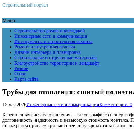
Строительный портал
Меню
Строительство домов и коттеджей
Инженерные сети и коммуникации
Инструменты и строительная техника
Ремонт и внутренняя отделка
Дизайн интерьера и планировка
Строительные и отделочные материалы
Благоустройство территории и ландшафт
Разное
О нас
Карта сайта
Трубы для отопления: сшитый полиэти
16 мая 2026
Инженерные сети и коммуникации
Комментарии: 0
Качественная система отопления — залог комфорта и энергоэф
долговечность, надежность и невысокую стоимость монтажа. П
статье рассматриваем три наиболее популярных типа фитинго