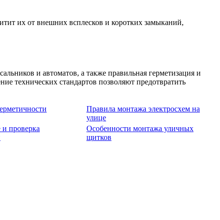
итит их от внешних всплесков и коротких замыканий,
альников и автоматов, а также правильная герметизация и
ние технических стандартов позволяют предотвратить
герметичности
Правила монтажа электросхем на
улице
 и проверка
Особенности монтажа уличных
и
щитков