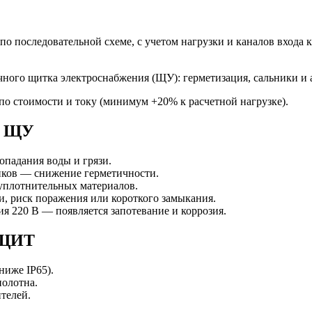
о последовательной схеме, с учетом нагрузки и каналов входа 
 по стоимости и току (минимум +20% к расчетной нагрузке).
х ЩУ
падания воды и грязи.
иков — снижение герметичности.
уплотнительных материалов.
, риск поражения или короткого замыкания.
я 220 В — появляется запотевание и коррозия.
 ЩИТ
ниже IP65).
полотна.
телей.