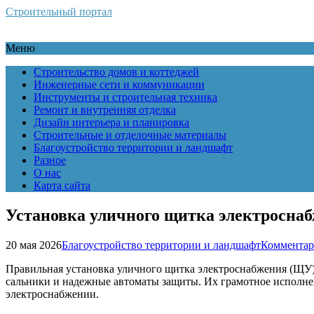
Строительный портал
Меню
Строительство домов и коттеджей
Инженерные сети и коммуникации
Инструменты и строительная техника
Ремонт и внутренняя отделка
Дизайн интерьера и планировка
Строительные и отделочные материалы
Благоустройство территории и ландшафт
Разное
О нас
Карта сайта
Установка уличного щитка электросна
20 мая 2026
Благоустройство территории и ландшафт
Комментар
Правильная установка уличного щитка электроснабжения (ЩУ) 
сальники и надежные автоматы защиты. Их грамотное исполнен
электроснабжении.