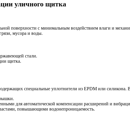
ации уличного щитка
льной поверхности с минимальным воздействием влаги и механ
грязи, мусора и воды.
ержавеющей стали.
ции щитка.
содержащих специальные уплотнители из EPDM или силикона. 
крышки.
ченными для автоматической компенсации расширений и вибраци
пастами, повышающими водонепроницаемость.