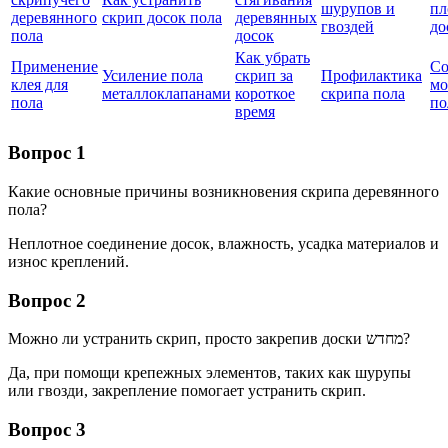
шурупов и
пл
деревянного
скрип досок пола
деревянных
гвоздей
до
пола
досок
Как убрать
Применение
Со
Усиление пола
скрип за
Профилактика
клея для
мо
металлоклапанами
короткое
скрипа пола
пола
по
время
Вопрос 1
Какие основные причины возникновения скрипа деревянного
пола?
Неплотное соединение досок, влажность, усадка материалов и
износ креплений.
Вопрос 2
Можно ли устранить скрип, просто закрепив доски מחדש?
Да, при помощи крепежных элементов, таких как шурупы
или гвозди, закрепление помогает устранить скрип.
Вопрос 3