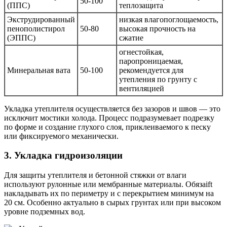
50-100
(ППС)
теплозащита
Экструдированный
низкая влагопоглощаемость,
пенополистирол
50-80
высокая прочность на
(ЭППС)
сжатие
огнестойкая,
паропроницаемая,
Минеральная вата
50-100
рекомендуется для
утепления по грунту с
вентиляцией
Укладка утеплителя осуществляется без зазоров и швов — это
исключит мостики холода. Процесс подразумевает подрезку
по форме и создание глухого слоя, приклеиваемого к песку
или фиксируемого механически.
3. Укладка гидроизоляции
Для защиты утеплителя и бетонной стяжки от влаги
используют рулонные или мембранные материалы. Обязаift
накладывать их по периметру и с перекрытием минимум на
20 см. Особенно актуально в сырых грунтах или при высоком
уровне подземных вод.