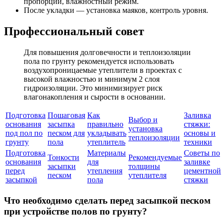
пропорций, влажностный режим.
После укладки — установка маяков, контроль уровня.
Профессиональный совет
Для повышения долговечности и теплоизоляции
пола по грунту рекомендуется использовать
воздухопроницаемые утеплители в проектах с
высокой влажностью и минимум 2 слоя
гидроизоляции. Это минимизирует риск
влагонакопления и сырости в основании.
Подготовка
Пошаговая
Как
Заливка
Выбор и
основания
засыпка
правильно
стяжки:
установка
под пол по
песком для
укладывать
основы и
теплоизоляции
грунту
пола
утеплитель
техники
Подготовка
Материалы
Советы по
Тонкости
Рекомендуемые
основания
для
заливке
засыпки
толщины
перед
утепления
цементной
песком
утеплителя
засыпкой
пола
стяжки
Что необходимо сделать перед засыпкой песком
при устройстве полов по грунту?