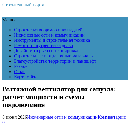
Строительный портал
Меню
Строительство домов и коттеджей
Инженерные сети и коммуникации
Инструменты и строительная техника
Ремонт и внутренняя отделка
Дизайн интерьера и планировка
Строительные и отделочные материалы
Благоустройство территории и ландшафт
Разное
О нас
Карта сайта
Вытяжной вентилятор для санузла:
расчет мощности и схемы
подключения
8 июня 2026
Инженерные сети и коммуникации
Комментарии:
0