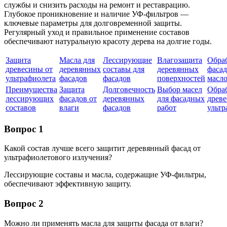
службы и снизить расходы на ремонт и реставрацию.
Глубокое проникновение и наличие УФ-фильтров —
ключевые параметры для долговременной защиты.
Регулярный уход и правильное применение составов
обеспечивают натуральную красоту дерева на долгие годы.
Защита
Масла для
Лессирующие
Влагозащита
Обра
древесины от
деревянных
составы для
деревянных
фаса
ультрафиолета
фасадов
фасадов
поверхностей
масл
Преимущества
Защита
Долговечность
Выбор масел
Обра
лессирующих
фасадов от
деревянных
для фасадных
древе
составов
влаги
фасадов
работ
ультр
Вопрос 1
Какой состав лучше всего защитит деревянный фасад от
ультрафиолетового излучения?
Лессирующие составы и масла, содержащие УФ-фильтры,
обеспечивают эффективную защиту.
Вопрос 2
Можно ли применять масла для защиты фасада от влаги?