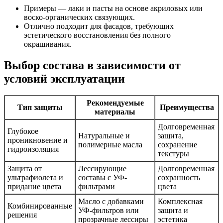
Примеры — лаки и пасты на основе акриловых или
воско-органических связующих.
Отлично подходит для фасадов, требующих
эстетического восстановления без полного
окрашивания.
Выбор состава в зависимости от
условий эксплуатации
Рекомендуемые
Тип защиты
Преимущества
материалы
Долговременная
Глубокое
Натуральные и
защита,
проникновение и
полимерные масла
сохранение
гидроизоляция
текстуры
Защита от
Лессирующие
Долговременная
ультрафиолета и
составы с УФ-
сохранность
придание цвета
фильтрами
цвета
Масло с добавками
Комплексная
Комбинированные
УФ-фильтров или
защита и
решения
прозрачные лессиры
эстетика