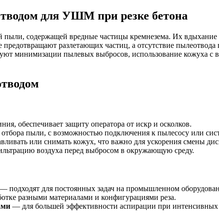
тводом для УШМ при резке бетона
й пыли, содержащей вредные частицы кремнезема. Их вдыхание 
не предотвращают разлетающих частиц, а отсутствие пылеотвода
буют минимизации пылевых выбросов, использование кожуха с 
отводом
ния, обеспечивает защиту оператора от искр и осколков.
я отбора пыли, с возможностью подключения к пылесосу или сис
авливать или снимать кожух, что важно для ускорения смены дис
ильтрацию воздуха перед выбросом в окружающую среду.
— подходят для постоянных задач на промышленном оборудова
ботке разными материалами и конфигурациями реза.
ами
— для большей эффективности аспирации при интенсивных 