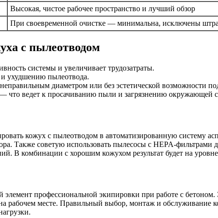
Высокая, чистое рабочее пространство и лучший обзор
При своевременной очистке — минимальна, исключены штра
уха с пылеотводом
вность системы и увеличивает трудозатраты.
 и ухудшению пылеотвода.
неправильным диаметром или без эстетической возможности по
 — что ведет к просачиванию пыли и загрязнению окружающей с
ровать кожух с пылеотводом в автоматизированную систему асп
тора. Также советую использовать пылесосы с HEPA-фильтрами 
ий. В комбинации с хорошим кожухом результат будет на уровн
лемент профессиональной экипировки при работе с бетоном. Эт
 на рабочем месте. Правильный выбор, монтаж и обслуживание 
нагрузки.