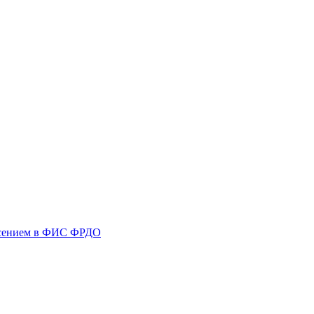
несением в ФИС ФРДО