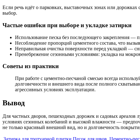
Если речь идёт о парковках, выставочных зонах или дорожк
выбор.
Частые ошибки при выборе и укладке затирки
Использование песка без последующего закрепления — 
Несоблюдение пропорций цементного состава, что вызыв
Неправильная очистка поверхности перед укладкой — сн
Пренебрежение сезонными условиями: укладка на мокром
Советы из практики
При работе с цементно-песчаной смесью всегда использу
долговечности и внешнего вида после полного схватыва
агрессивных условиях эксплуатации.
Вывод
Для частных дворов, пешеходных дорожек и садовых ареалов 
условиях сезонных колебаний и высокой влажности — предпоч
не только красивый внешний вид, но и долговечность покрыти
Затирка для тротуарной плитки
Песок для швов
Цементно-пес