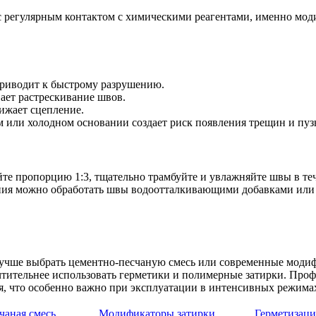
ах с регулярным контактом с химическими реагентами, именно
приводит к быстрому разрушению.
ает растрескивание швов.
ижает сцепление.
 или холодном основании создает риск появления трещин и пуз
йте пропорцию 1:3, тщательно трамбуйте и увлажняйте швы в те
ния можно обработать швы водоотталкивающими добавками или г
лучше выбрать цементно-песчаную смесь или современные моди
тительнее использовать герметики и полимерные затирки. Про
я, что особенно важно при эксплуатации в интенсивных режима
чаная смесь
Модификаторы затирки
Герметизаци