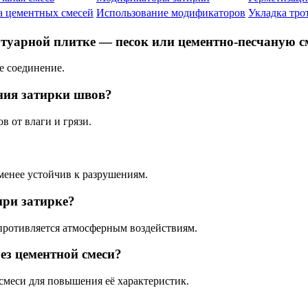
 цементных смесей
Использование модификаторов
Укладка тро
отуарной плитке — песок или цементно-песчаную с
е соединение.
ия затирки швов?
 от влаги и грязи.
менее устойчив к разрушениям.
при затирке?
противляется атмосферным воздействиям.
ез цементной смеси?
смеси для повышения её характеристик.