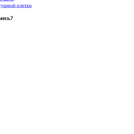
туарной плитки
месь?