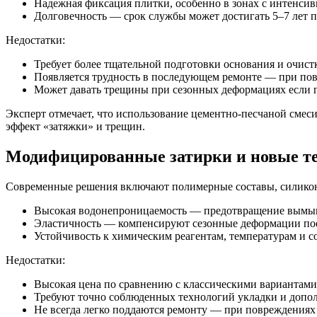
Надежная фиксация плитки, особенно в зонax с интенси
Долговечность — срок службы может достигать 5–7 лет п
Недостатки:
Требует более тщательной подготовки основания и очист
Появляется трудность в последующем ремонте — при пов
Может давать трещины при сезонных деформациях если 
Эксперт отмечает, что использование цементно-песчаной смес
эффект «затяжки» и трещин.
Модифицированные затирки и новые т
Современные решения включают полимерные составы, силикон
Высокая водонепроницаемость — предотвращение вымыва
Эластичность — компенсируют сезонные деформации пое
Устойчивость к химическим реагентам, температурам и с
Недостатки:
Высокая цена по сравнению с классическими вариантами
Требуют точно соблюденных технологий укладки и допо
Не всегда легко поддаются ремонту — при повреждениях 