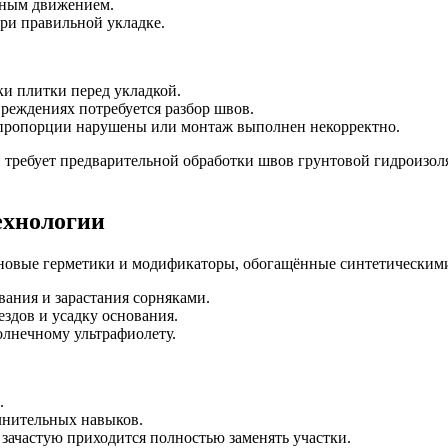
вным движением.
ри правильной укладке.
ки плитки перед укладкой.
реждениях потребуется разбор швов.
пропорции нарушены или монтаж выполнен некорректно.
и требует предварительной обработки швов грунтовой гидроизо
ехнологии
овые герметики и модификаторы, обогащённые синтетическими
ния и зарастания сорняками.
здов и усадку основания.
олнечному ультрафиолету.
.
лнительных навыков.
зачастую приходится полностью заменять участки.