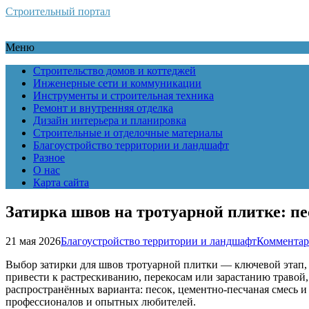
Строительный портал
Меню
Строительство домов и коттеджей
Инженерные сети и коммуникации
Инструменты и строительная техника
Ремонт и внутренняя отделка
Дизайн интерьера и планировка
Строительные и отделочные материалы
Благоустройство территории и ландшафт
Разное
О нас
Карта сайта
Затирка швов на тротуарной плитке: п
21 мая 2026
Благоустройство территории и ландшафт
Комментар
Выбор затирки для швов тротуарной плитки — ключевой этап,
привести к растрескиванию, перекосам или зарастанию травой
распространённых варианта: песок, цементно-песчаная смесь 
профессионалов и опытных любителей.