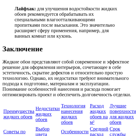
Лайфхак:
для улучшения водостойкости жидких
обоев рекомендуется обрабатывать их
специальными влагоотталкивающими
пропитками после высыхания. Это значительно
расширяет сферу применения, например, для
ванных комнат или кухонь.
Заключение
Жидкие обои представляют собой современное и эффектное
решение для оформления интерьеров, сочетающее в себе
эстетичность, скрытие дефектов и относительно простую
технологию. Однако, их недостатки требуют внимательного
подхода к подготовке, материалам и эксплуатации.
Понимание особенностей нанесения и расхода помогает
оптимизировать проект и обеспечить долговечность отделки.
Технология
Расход
Лучшие
Недостатки
Преимущества
нанесения
жидких
поверхност
жидких
жидких обоев
жидких
обоев на
для жидких
обоев
обоев
м²
обоев
Выбор
Средний
Срок
Советы по
Особенности
цвета
расход
службы