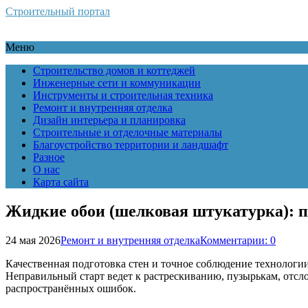
Строительный портал
Меню
Строительство домов и коттеджей
Инженерные сети и коммуникации
Инструменты и строительная техника
Ремонт и внутренняя отделка
Дизайн интерьера и планировка
Строительные и отделочные материалы
Благоустройство территории и ландшафт
Разное
О нас
Карта сайта
Жидкие обои (шелковая штукатурка): п
24 мая 2026
Ремонт и внутренняя отделка
Комментарии: 0
Качественная подготовка стен и точное соблюдение технологи
Неправильный старт ведет к растрескиванию, пузырькам, отсло
распространённых ошибок.