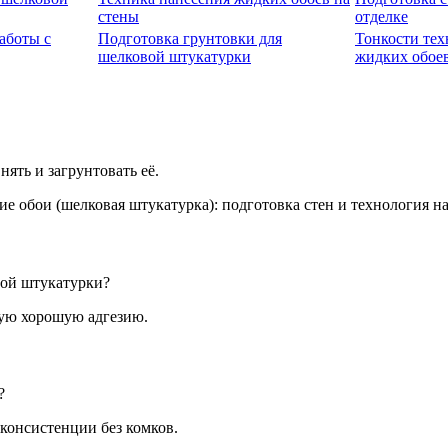
стены
отделке
аботы с
Подготовка грунтовки для
Тонкости тех
шелковой штукатурки
жидких обое
ять и загрунтовать её.
вой штукатурки?
щую хорошую адгезию.
?
консистенции без комков.