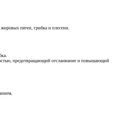
жировых пятен, грибка и плесени.
бка.
емостью, предотвращающий отслаивание и повышающий
анием.