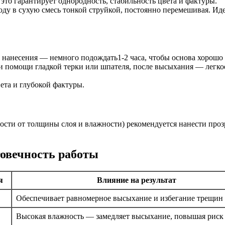
то гарантирует однородность, стабильность цвета и фактуры.
оду в сухую смесь тонкой струйкой, постоянно перемешивая. Иде
е нанесения — немного подождать1-2 часа, чтобы основа хорошо
ри помощи гладкой терки или шпателя, после высыхания — легко
ета и глубокой фактуры.
мости от толщины слоя и влажности) рекомендуется нанести про
говечность работы
я
Влияние на результат
Обеспечивает равномерное высыхание и избегание трещин
Высокая влажность — замедляет высыхание, повышая риск