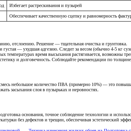
од
Избегает растрескивания и пузырей
Обеспечивает качественную сцепку и равномерность факту
ванию, отслоению. Решение — тщательная очистка и грунтовка.
 густая — ухудшая адгезию. Следит за весом (обычно 4-5 кг сухо
вых температурах время высыхания растягивается, возможны тре
 эстетику и долговечность. Соблюдайте рекомендации по толщин
в смесь небольшое количество ПВА (примерно 10%) — это повыш
жать засыхания слоя в пузырьках и неровностях.
одготовка основания, точное соблюдение технологии и использ
атурки без дефектов и трещин, обеспечивая эстетический эффек
 шелковой
Техника нанесения жидких обоев на
Подготовка с