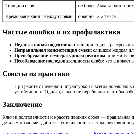
Толщина слоя
не более 2 мм за один прох
Время высыхания между слоями
обычно 12-24 часа
Частые ошибки и их профилактика
Недостаточная подготовка стен
: приводит к растрески
Неправильная консистенция смеси
: слишком жидкая или
Пренебрежение температурным режимом
: при минусо
Несоблюдение последовательности слоёв
: что снижает
Советы из практики
При работе с шелковой штукатуркой я всегда добавляю 
устойчивость. Однако, важно не переборщить, чтобы избе
Заключение
Ключ к долговечности и красоте жидких обоев — правильная п
деталям позволяет добиться уникальной фактуры шелковой штук
Подготовка поверхности перед
Выбор правильной