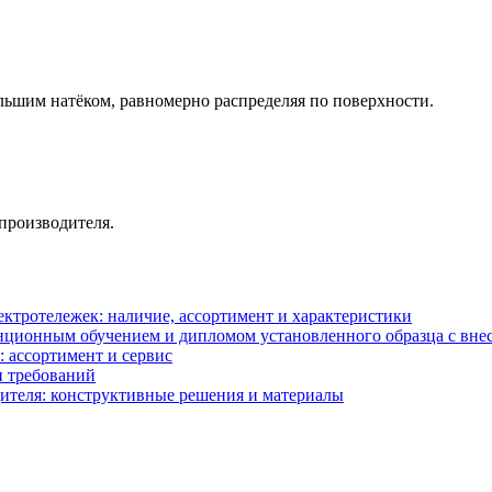
льшим натёком, равномерно распределяя по поверхности.
 производителя.
ектротележек: наличие, ассортимент и характеристики
анционным обучением и дипломом установленного образца с в
: ассортимент и сервис
и требований
ителя: конструктивные решения и материалы