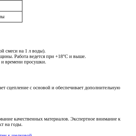
ры
й смеси на 1 л воды).
щины. Работа ведется при +18°C и выше.
е и времени просушки.
ает сцепление с основой и обеспечивает дополнительную
ование качественных материалов. Экспертное внимание к
т на годы.
тен к шелковой