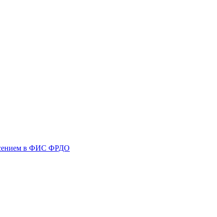
несением в ФИС ФРДО