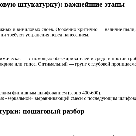
ковую штукатурку): важнейшие этапы
ажных и виниловых слоёв. Особенно критично — наличие пыли, 
ни требуют устранения перед нанесением.
 химическая — с помощью обезжиривателей и средств против гри
 акрила или гипса. Оптимальный — грунт с глубокой проница
мелким финишным шлифованием (зерно 400-600).
luss «зеркальной» выравнивающей смеси с последующим шлифов
турки: пошаговый разбор